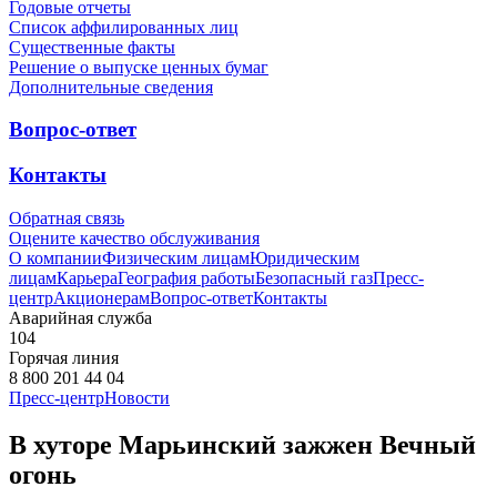
Годовые отчеты
Список аффилированных лиц
Существенные факты
Решение о выпуске ценных бумаг
Дополнительные сведения
Вопрос-ответ
Контакты
Обратная связь
Оцените качество обслуживания
О компании
Физическим лицам
Юридическим
лицам
Карьера
География работы
Безопасный газ
Пресс-
центр
Акционерам
Вопрос-ответ
Контакты
Аварийная служба
104
Горячая линия
8 800 201 44 04
Пресс-центр
Новости
В хуторе Марьинский зажжен Вечный
огонь