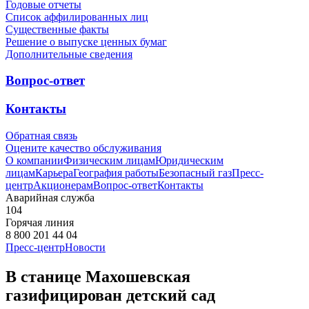
Годовые отчеты
Список аффилированных лиц
Существенные факты
Решение о выпуске ценных бумаг
Дополнительные сведения
Вопрос-ответ
Контакты
Обратная связь
Оцените качество обслуживания
О компании
Физическим лицам
Юридическим
лицам
Карьера
География работы
Безопасный газ
Пресс-
центр
Акционерам
Вопрос-ответ
Контакты
Аварийная служба
104
Горячая линия
8 800 201 44 04
Пресс-центр
Новости
В станице Махошевская
газифицирован детский сад