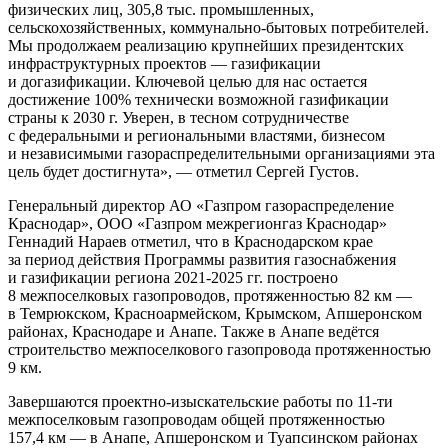
физических лиц, 305,8 тыс. промышленных,
сельскохозяйственных, коммунально-бытовых потребителей.
Мы продолжаем реализацию крупнейших президентских
инфраструктурных проектов — газификации
и догазификации. Ключевой целью для нас остается
достижение 100% технически возможной газификации
страны к 2030 г. Уверен, в тесном сотрудничестве
с федеральными и региональными властями, бизнесом
и независимыми газораспределительными организациями эта
цель будет достигнута», — отметил Сергей Густов.
Генеральный директор АО «Газпром газораспределение
Краснодар», ООО «Газпром межрегионгаз Краснодар»
Геннадий Нараев отметил, что в Краснодарском крае
за период действия Программы развития газоснабжения
и газификации региона 2021-2025 гг. построено
8 межпоселковых газопроводов, протяженностью 82 км —
в Темрюкском, Красноармейском, Крымском, Апшеронском
районах, Краснодаре и Анапе. Также в Анапе ведётся
строительство межпоселкового газопровода протяженностью
9 км.
Завершаются проектно-изыскательские работы по 11-ти
межпоселковым газопроводам общей протяженностью
157,4 км — в Анапе, Апшеронском и Туапсинском районах