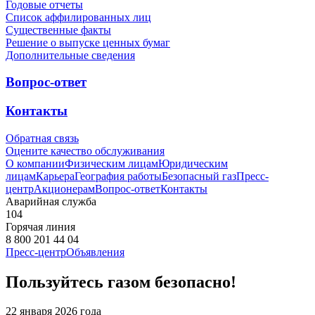
Годовые отчеты
Список аффилированных лиц
Существенные факты
Решение о выпуске ценных бумаг
Дополнительные сведения
Вопрос-ответ
Контакты
Обратная связь
Оцените качество обслуживания
О компании
Физическим лицам
Юридическим
лицам
Карьера
География работы
Безопасный газ
Пресс-
центр
Акционерам
Вопрос-ответ
Контакты
Аварийная служба
104
Горячая линия
8 800 201 44 04
Пресс-центр
Объявления
Пользуйтесь газом безопасно!
22 января 2026 года