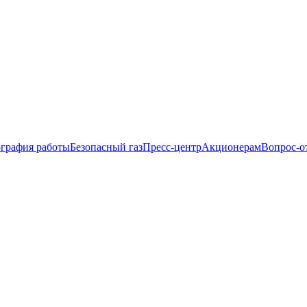
ография работы
Безопасный газ
Пресс-центр
Акционерам
Вопрос-о