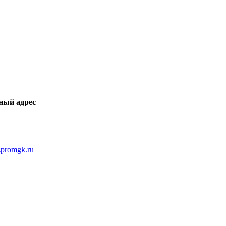
ный адрес
promgk.ru