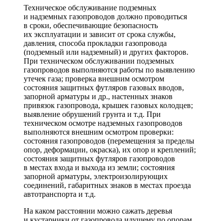
Техническое обслуживание подземных
и надземных газопроводов должно проводиться
в сроки, обеспечивающие безопасность
их эксплуатации и зависит от срока службы,
давления, способа прокладки газопровода
(подземный или надземный) и других факторов.
При техническом обслуживании подземных
газопроводов выполняются работы по выявлению
утечек газа; проверка внешним осмотром
состояния защитных футляров газовых вводов,
запорной арматуры и др., настенных знаков
привязок газопровода, крышек газовых колодцев;
выявление обрушений грунта и т.д. При
техническом осмотре надземных газопроводов
выполняются внешним осмотром проверки:
состояния газопроводов (перемещения за пределы
опор, деформации, окраска), их опор и креплений;
состояния защитных футляров газопроводов
в местах входа и выхода из земли; состояния
запорной арматуры, электроизолирующих
соединений, габаритных знаков в местах проезда
автотранспорта и т.д.
На каком расстоянии можно сажать деревья
и кустарники от газопровода идущему по опорам