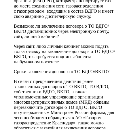
организацией (ГРО), которая транспортирует газ
до места соединения сети газораспределения
с газопроводом, входящим в состав ВДГО и имеет
свою аварийно-диспетчерскую службу.
Возможно ли заключение договора о ТО ВДГО/
ВКГО дистанционно: через электронную почту,
сайт, личный кабинет?
Через сайт, либо личный кабинет можно подать
только заявку на заключение договора о ТО ВДГО/
ВКГО, т.к. требуется подпись абонента
на бумажном носителе.
Сроки заключения договора о ТО ВДГО/ВКГО?
В связи с прекращением действия ранее
заключенных договоров о ТО ВКГО, ТО ВДГО,
собственники ВДГО, ВКГО, а также
уполномоченные управляющие организации
многоквартирных жилых домов (МКД) обязаны
перезаключить договоры о ТО ВДГО, ВКГО
по утвержденным Минстроем России формам, для
чего необходимо обращаться в АО «Газпром
газораспределение Краснодар», также можно
обратиться с заявкой для заключения договора