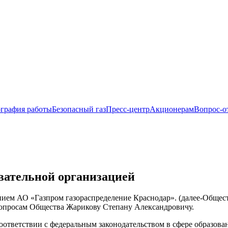
ография работы
Безопасный газ
Пресс-центр
Акционерам
Вопрос-о
вательной организацией
ием АО «Газпром газораспределение Краснодар». (далее-Общест
вопросам Общества Жарикову Степану Александровичу.
оответствии с федеральным законодательством в сфере образова