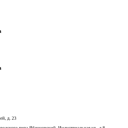
а
а
ей, д. 23
родского типа Яблоновский, Индустриальная ул., д.8