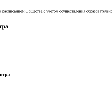
 расписанием Общества с учетом осуществления образовательно
тра
ентра