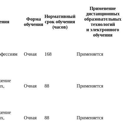
Применение
дистанционных
Нормативный
Форма
образовательных
ения
срок обучения
обучения
технологий
(часов)
и электронного
обучения
офессиям
Очная
168
Применяется
шение
х,
Очная
88
Применяется
шение
х,
Очная
88
Применяется