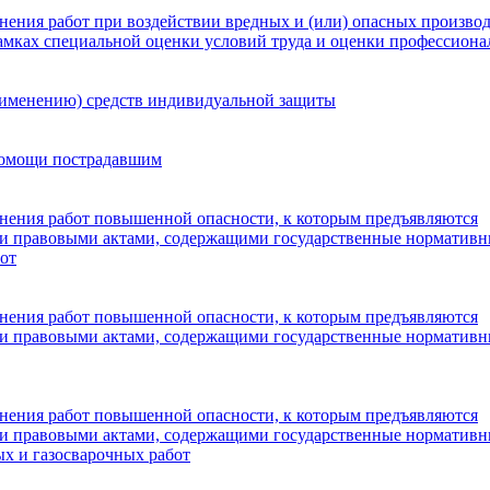
ения работ при воздействии вредных и (или) опасных произво
амках специальной оценки условий труда и оценки профессиона
рименению) средств индивидуальной защиты
 помощи пострадавшим
нения работ повышенной опасности, к которым предъявляются
ми правовыми актами, содержащими государственные норматив
от
нения работ повышенной опасности, к которым предъявляются
ми правовыми актами, содержащими государственные норматив
нения работ повышенной опасности, к которым предъявляются
ми правовыми актами, содержащими государственные норматив
х и газосварочных работ