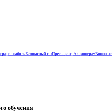
ография работы
Безопасный газ
Пресс-центр
Акционерам
Вопрос-о
го обучения