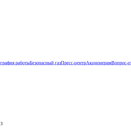
ография работы
Безопасный газ
Пресс-центр
Акционерам
Вопрос-о
13